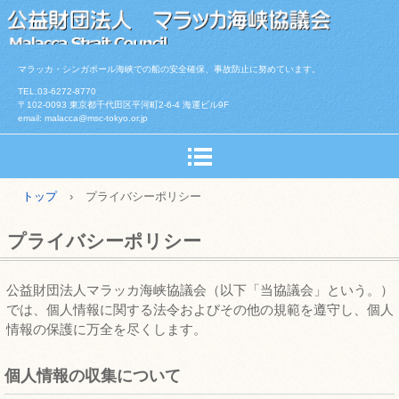
マラッカ・シンガポール海峡での船の安全確保、事故防止に努めています。
TEL.03-6272-8770
〒102-0093 東京都千代田区平河町2-6-4 海運ビル9F
email: malacca@msc-tokyo.or.jp
トップ
›
プライバシーポリシー
プライバシーポリシー
公益財団法人マラッカ海峡協議会（以下「当協議会」という。）
では、個人情報に関する法令およびその他の規範を遵守し、個人
情報の保護に万全を尽くします。
個人情報の収集について