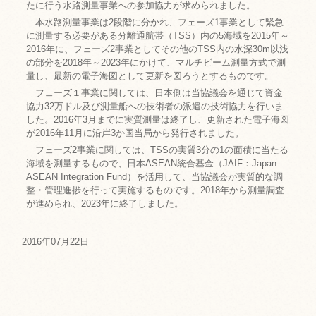
たに行う水路測量事業への参加協力が求められました。
本水路測量事業は2段階に分かれ、フェーズ1事業として緊急
に測量する必要がある分離通航帯（TSS）内の5海域を2015年～
2016年に、フェーズ2事業としてその他のTSS内の水深30m以浅
の部分を2018年～2023年にかけて、マルチビーム測量方式で測
量し、最新の電子海図として更新を図ろうとするものです。
フェーズ１事業に関しては、日本側は当協議会を通じて資金
協力32万ドル及び測量船への技術者の派遣の技術協力を行いま
した。2016年3月までに実質測量は終了し、更新された電子海図
が2016年11月に沿岸3か国当局から発行されました。
フェーズ2事業に関しては、TSSの実質3分の1の面積に当たる
海域を測量するもので、日本ASEAN統合基金（JAIF：Japan
ASEAN Integration Fund）を活用して、当協議会が実質的な調
整・管理進捗を行って実施するものです。2018年から測量調査
が進められ、2023年に終了しました。
2016年07月22日