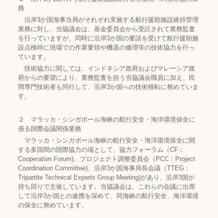
務
沿岸3か国海事当局がそれぞれ実施する航行援助施設維持管理
業務に対し、当協議会は、基金委員会から受託されて業務監査
を行っていますが、同時に沿岸3か国の要請を受けて航行援助施
設点検時に現場での作業要領や機器の修理等の技術協力を行っ
ています。
技術協力に関しては、インドネシア政府およびマレーシア政
府からの要望により、業務監査を担う当協議会職員に加え、民
間専門技術者も同行して、沿岸3か国への技術移転に努めていま
す。
２ マラッカ・シンガポール海峡の航行安全・海洋環境保全に
係る国際会議関係業務
マラッカ・シンガポール海峡の航行安全・海洋環境保全に関
する多国間の国際協力の場として、協力フォーラム（CF：
Cooperation Forum)、プロジェクト調整委員会（PCC：Project
Coordination Committee)、沿岸3か国海事局長会議（TTEG：
Tripartite Technical Experts Group Meeting)があり、沿岸3国が
持ち回りで主催しています。当協議会は、これらの会議に出席
して沿岸3か国との連携を深めて、同海峡の航行安全、海洋環境
の保全に努めています。