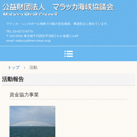
マラッカ・シンガポール海峡での船の安全確保、事故防止に努めています。
TEL.03-6272-8770
〒102-0093 東京都千代田区平河町2-6-4 海運ビル9F
email: malacca@msc-tokyo.or.jp
トップ
›
活動
活動報告
資金協力事業