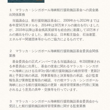
１ マラッカ・シンガポール海峡航行援助施設基金への資金拠
出関係業務
当協議会は、航行援助施設基金に、2009年から2013年までは
各年度50万米ドルを、2014年は30万米ドルの拠出を行いました
が、2015年以降は基金残高実績等を総合的に勘案して10万米ド
ルの拠出を行いました。拠出金は、日本船主協会、石油連盟、
エネルギー関連団体等からのご協力によるものです。
２ マラッカ・シンガポール海峡航行援助施設基金委員会関係
業務
基金委員会の正式メンバーである当協議会は、年2回開催され
る本委員会に出席し、基金の使途に関わるマラッカ・シンガポ
ール海峡における沿岸3か国の航行援助施設の維持管理・更新計
画と予算計画の承認、同事業報告と決算報告の承認、会計監査
報告及び業務監査報告の確認、その他マラッカ・シンガポール
海峡における航行援助施設の更新・維持管理業務が円滑に実施
されるよう意見の具申・交換等を行っています。
３ マラッカ・シンガポール海峡航行援助施設基金委員会から
受託した航行援助施設維持管理業務に関する監査業務